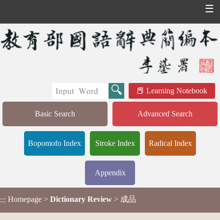
☰
Learning Notebook
Basic Search
Advanced Search
Bopomofo Index
Stroke Index
Radical Index
Appendix
Homepage
>
Dictionary Review
> 成品
:::