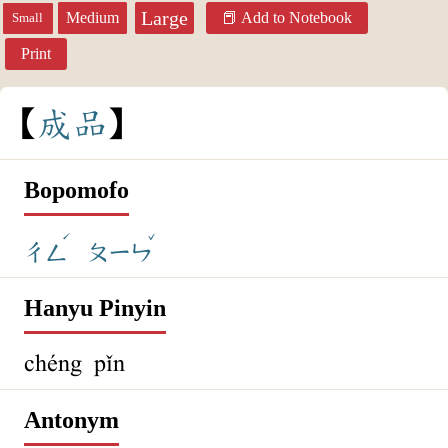
Large
Medium
Add to Notebook
Small
Print
成
品
Bopomofo
ˊ
ˇ
ㄔㄥ
ㄆㄧㄣ
Hanyu Pinyin
chéng pǐn
Antonym