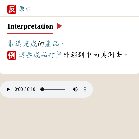
原料
反
Interpretation
▶️
製造
完成
的
產品
。
這些
成品
打算
外銷到中南美洲去。
例