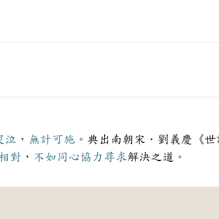
哭泣
，
無計可施
。典出南朝宋．劉義慶《世
相對
，
不如
同心協力
尋求
解決之道。