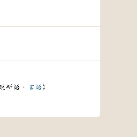
說新語．
言語
》