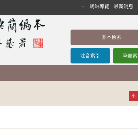
網站導覽
最新消息
:::
基本檢索
注音索引
筆畫索
小