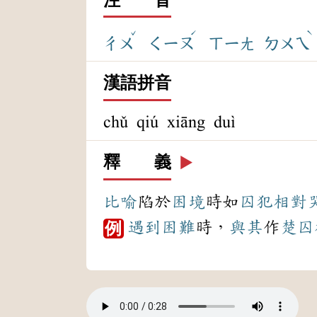
ˇ
ˊ
ˋ
ㄔㄨ
ㄑㄧㄡ
ㄒㄧㄤ
ㄉㄨㄟ
漢語拼音
chǔ qiú xiāng duì
釋 義
▶️
比喻
陷於
困境
時如
囚犯
相對
遇到
困難
時，
與其
作
楚囚
例