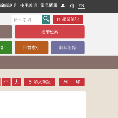
⚙️
編輯說明
使用說明
常見問題
👤
EN
學習筆記
進階檢索
引
部首索引
辭典附錄
大
中
加入筆記
列 印