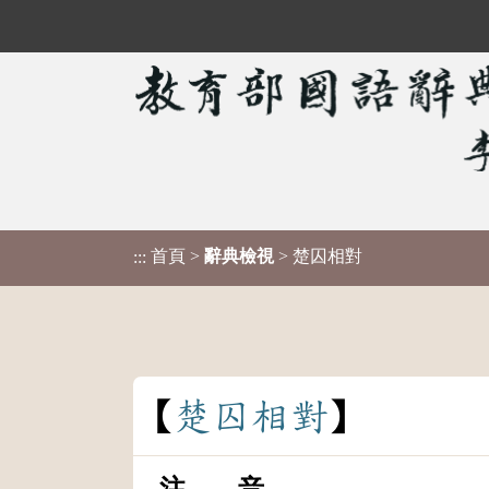
首頁
>
辭典檢視
> 楚囚相對
:::
楚
囚
相
對
注 音