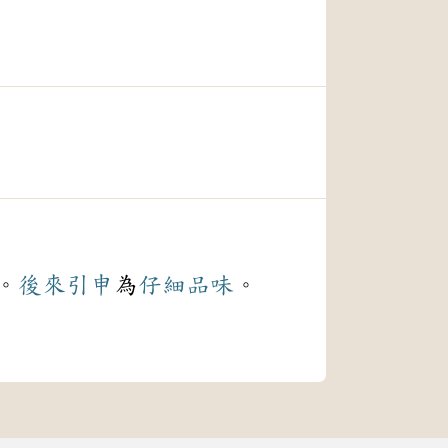
。
後來
引申
為
仔細
品味
。