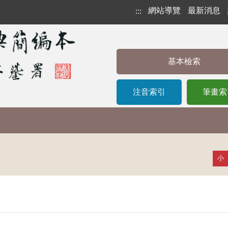
網站導覽
最新消息
:::
基本檢索
注音索引
筆畫索
小