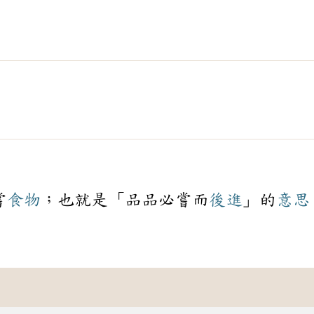
嘗
食物
；也就是「品品必嘗而
後進
」的
意思