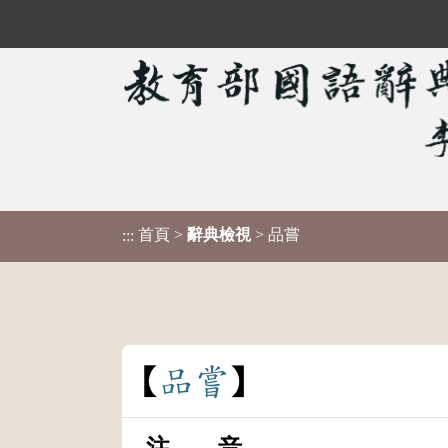
首頁
>
辭典檢視
> 品嘗
:::
品
嘗
注 音