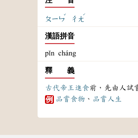
ˇ
ˊ
ㄆㄧㄣ
ㄔㄤ
漢語拼音
pǐn cháng
釋 義
古代
帝王
進食
前，先由人試
品嘗
食物
、
品嘗
人生
例