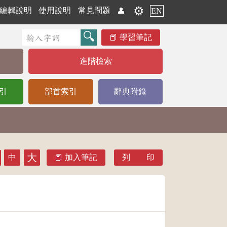
⚙️
編輯說明
使用說明
常見問題
👤
EN
學習筆記
進階檢索
引
部首索引
辭典附錄
大
中
加入筆記
列 印