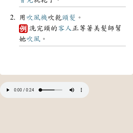
用
吹風機
吹乾
頭髮
。
洗完頭的
客人
正等著美髮師幫
例
她
吹風
。