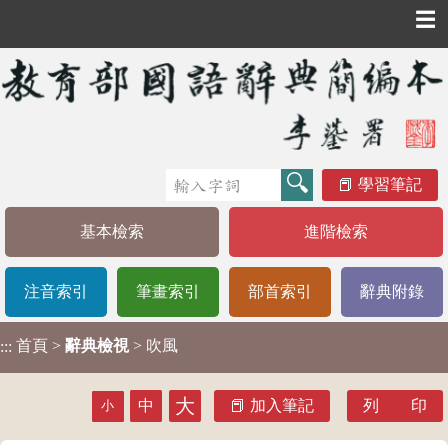
☰
學習筆記
基本檢索
進階檢索
注音索引
筆畫索引
部首索引
辭典附錄
首頁
>
辭典檢視
> 吹風
:::
大
中
加入筆記
列 印
小