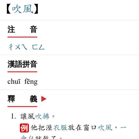
吹
風
注 音
ㄔㄨㄟ
ㄈㄥ
漢語拼音
chuī fēng
釋 義
▶️
讓風
吹拂
。
他把溼
衣服
放在窗口
吹風
，
一
例
會兒
就乾了。