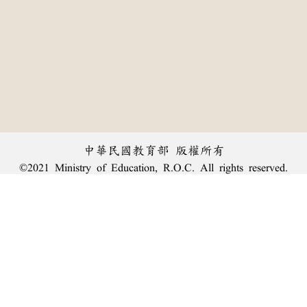
中華民國教育部 版權所有
©2021 Ministry of Education, R.O.C. All rights reserved.
︿
:::
個資法及隱私聲明
|
辭典公眾授權網
|
意見交流
|
網網相連
三峽總院區地址：新北市三峽區三樹路2號、
臺北院區地址：臺北市大安區和平東路一段179號、
回頂端