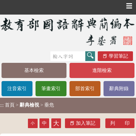
☰
學習筆記
基本檢索
進階檢索
注音索引
筆畫索引
部首索引
辭典附錄
首頁
>
辭典檢視
> 垂危
:::
大
中
加入筆記
列 印
小