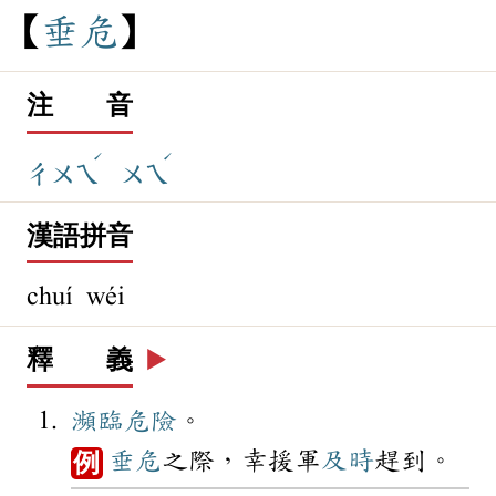
垂
危
注 音
ˊ
ˊ
ㄔㄨㄟ
ㄨㄟ
漢語拼音
chuí wéi
釋 義
▶️
瀕臨
危險
。
垂危
之際，幸援軍
及時
趕到。
例