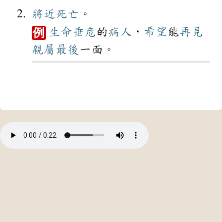
將近
死亡
。
生命
垂危
的
病人
，
希望
能
再見
例
親屬
最後
一面。