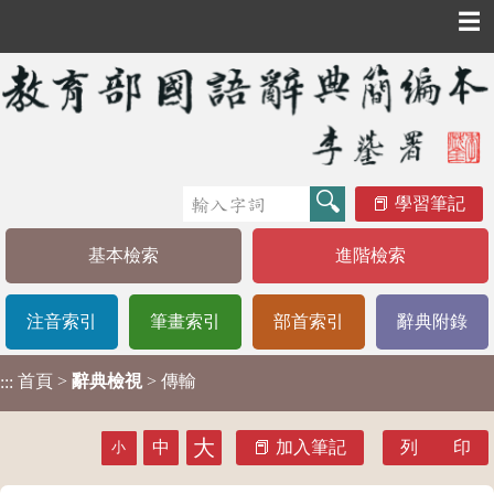
☰
學習筆記
基本檢索
進階檢索
注音索引
筆畫索引
部首索引
辭典附錄
首頁
>
辭典檢視
> 傳輸
:::
大
中
加入筆記
列 印
小