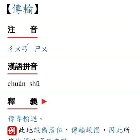
傳
輸
注 音
ˊ
ㄔㄨㄢ
ㄕㄨ
漢語拼音
chuán shū
釋 義
▶️
傳導
輸送
。
此地
設備
落伍
，
傳輸
緩慢
，
因此
所
例