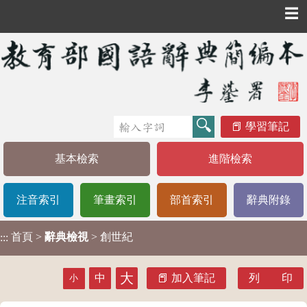
☰
學習筆記
基本檢索
進階檢索
注音索引
筆畫索引
部首索引
辭典附錄
首頁
>
辭典檢視
> 創世紀
:::
大
中
加入筆記
列 印
小