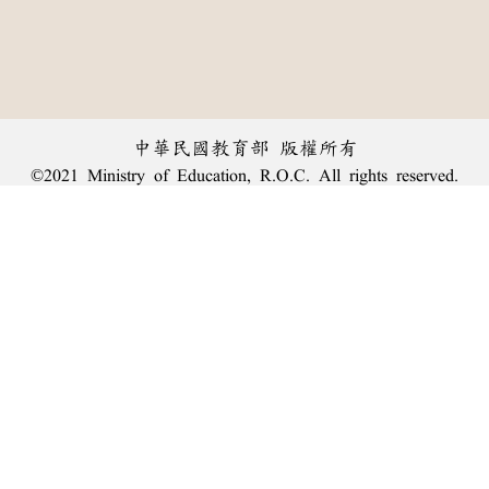
中華民國教育部 版權所有
©2021 Ministry of Education, R.O.C. All rights reserved.
︿
:::
個資法及隱私聲明
|
辭典公眾授權網
|
意見交流
|
網網相連
三峽總院區地址：新北市三峽區三樹路2號、
臺北院區地址：臺北市大安區和平東路一段179號、
回頂端
臺中院區地址：臺中市豐原區師範街67號
電話總機：
(02)7740-7890
、
傳真：(02)7740-7064、
TANet VoIP：9009-7890
線上人數: 2133