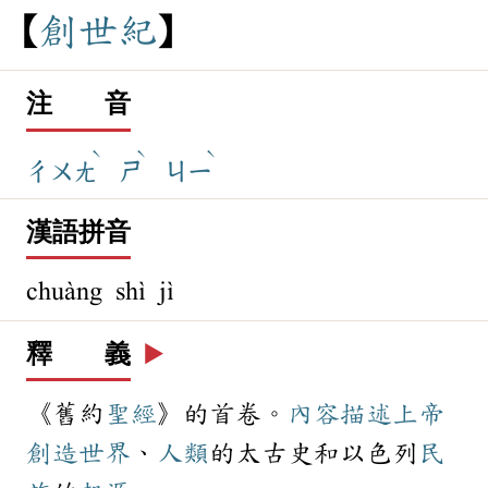
創
世
紀
注 音
ˋ
ˋ
ˋ
ㄔㄨㄤ
ㄕ
ㄐㄧ
漢語拼音
chuàng shì jì
釋 義
▶️
《舊約
聖經
》的首卷。
內容
描述
上帝
創造
世界
、
人類
的太古史和以色列
民