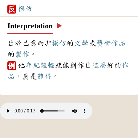
模仿
反
Interpretation
▶️
出於己意而非
模仿
的
文學
或
藝術
作品
的
製作
。
他
年紀
輕輕
就能創作出
這麼
好的
作
例
品
，真是
難得
。