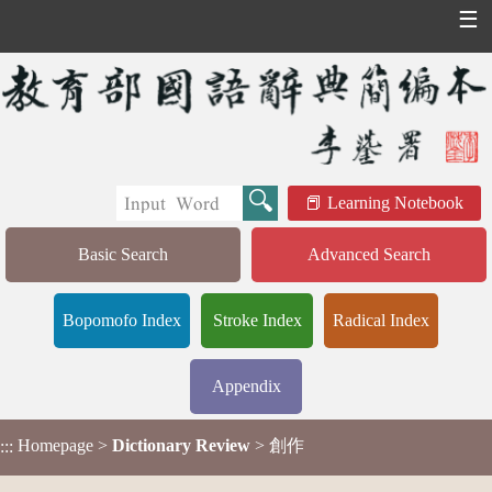
☰
Learning Notebook
Basic Search
Advanced Search
Bopomofo Index
Stroke Index
Radical Index
Appendix
Homepage
>
Dictionary Review
> 創作
:::