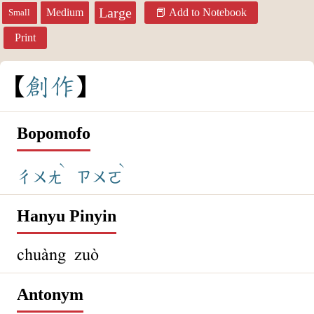
Large
Medium
Add to Notebook
Small
Print
創
作
Bopomofo
ˋ
ˋ
ㄔㄨㄤ
ㄗㄨㄛ
Hanyu Pinyin
chuàng zuò
Antonym