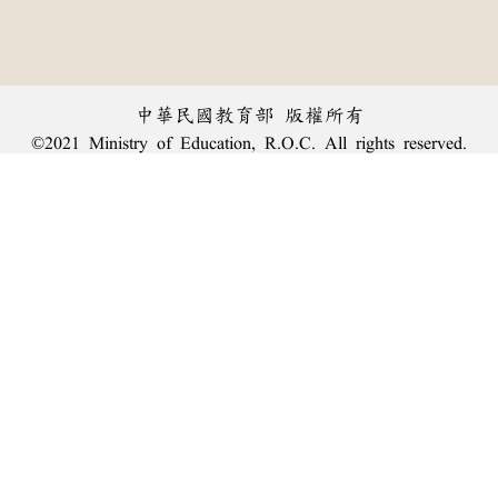
中華民國教育部 版權所有
©2021 Ministry of Education, R.O.C. All rights reserved.
︿
:::
個資法及隱私聲明
|
辭典公眾授權網
|
意見交流
|
網網相連
三峽總院區地址：新北市三峽區三樹路2號、
臺北院區地址：臺北市大安區和平東路一段179號、
回頂端
臺中院區地址：臺中市豐原區師範街67號
電話總機：
(02)7740-7890
、
傳真：(02)7740-7064、
TANet VoIP：9009-7890
線上人數: 2063
累積總人次: 239,884,167