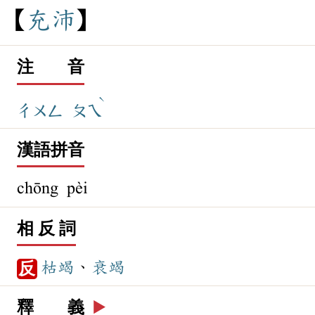
充
沛
注 音
ˋ
ㄔㄨㄥ
ㄆㄟ
漢語拼音
chōng pèi
相 反 詞
枯竭
、
衰竭
反
釋 義
▶️