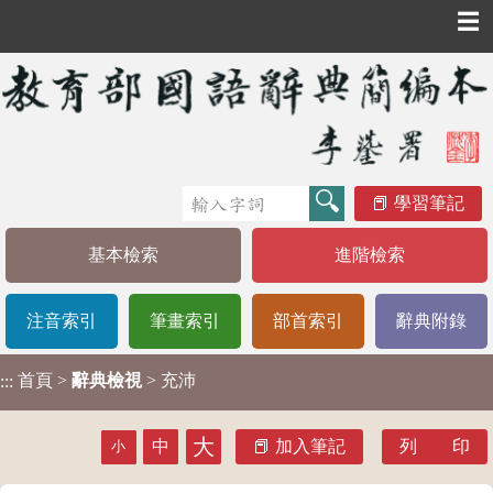
☰
學習筆記
基本檢索
進階檢索
注音索引
筆畫索引
部首索引
辭典附錄
首頁
>
辭典檢視
> 充沛
:::
大
中
加入筆記
列 印
小