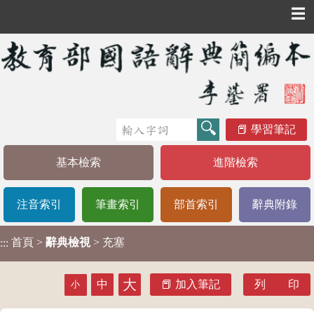
☰
學習筆記
基本檢索
進階檢索
注音索引
筆畫索引
部首索引
辭典附錄
首頁
>
辭典檢視
> 充塞
:::
大
中
加入筆記
列 印
小