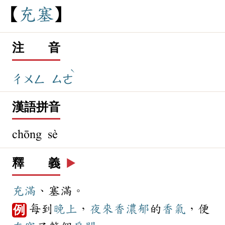
充
塞
注 音
ˋ
ㄔㄨㄥ
ㄙㄜ
漢語拼音
chōng sè
釋 義
▶️
充滿
、塞滿。
每到
晚上
，
夜來香
濃郁
的
香氣
，便
例