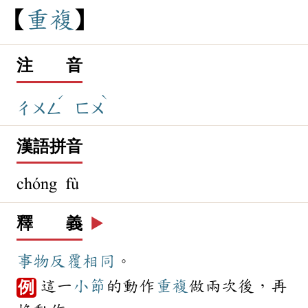
重
複
注 音
ˊ
ˋ
ㄔㄨㄥ
ㄈㄨ
漢語拼音
chóng fù
釋 義
▶️
事物
反覆
相同
。
這一
小節
的動作
重複
做兩次後，再
例