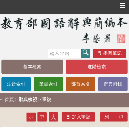
☰
學習筆記
基本檢索
進階檢索
注音索引
筆畫索引
部首索引
辭典附錄
首頁
>
辭典檢視
> 重複
:::
大
中
加入筆記
列 印
小