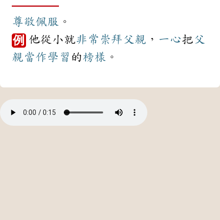
尊敬
佩服
。
他從小就
非常
崇拜
父親
，
一心
把
父
例
親
當作
學習
的
榜樣
。