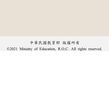
中華民國教育部 版權所有
©2021 Ministry of Education, R.O.C. All rights reserved.
︿
:::
個資法及隱私聲明
|
辭典公眾授權網
|
意見交流
|
網網相連
三峽總院區地址：新北市三峽區三樹路2號、
臺北院區地址：臺北市大安區和平東路一段179號、
回頂端
臺中院區地址：臺中市豐原區師範街67號
電話總機：
(02)7740-7890
、
傳真：(02)7740-7064、