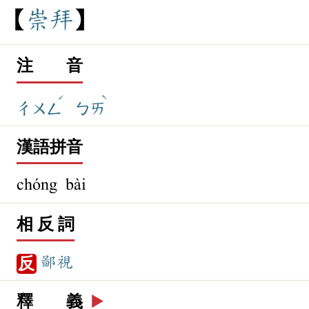
崇
拜
注 音
ˊ
ˋ
ㄔㄨㄥ
ㄅㄞ
漢語拼音
chóng bài
相 反 詞
鄙視
反
釋 義
▶️