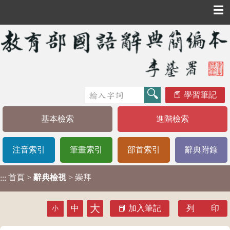
☰
學習筆記
基本檢索
進階檢索
注音索引
筆畫索引
部首索引
辭典附錄
首頁
>
辭典檢視
> 崇拜
:::
大
中
加入筆記
列 印
小