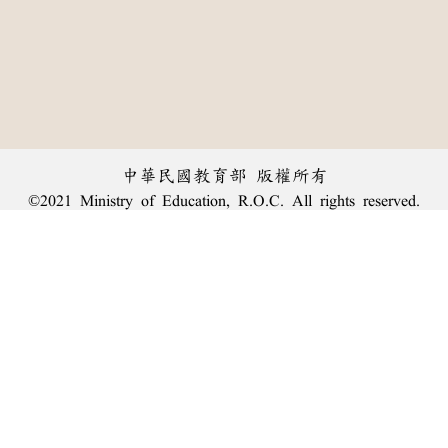
中華民國教育部 版權所有
©2021 Ministry of Education, R.O.C. All rights reserved.
︿
:::
個資法及隱私聲明
|
辭典公眾授權網
|
意見交流
|
網網相連
三峽總院區地址：新北市三峽區三樹路2號、
臺北院區地址：臺北市大安區和平東路一段179號、
回頂端
臺中院區地址：臺中市豐原區師範街67號
電話總機：
(02)7740-7890
、
傳真：(02)7740-7064、