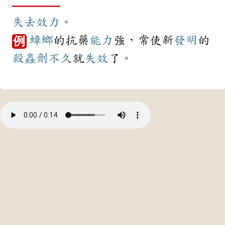
失去
效力
。
蟑螂
的抗藥
能力
強，常使新
發明
的
例
殺蟲劑
不久
就
失效
了。