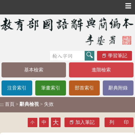
☰
學習筆記
基本檢索
進階檢索
注音索引
筆畫索引
部首索引
辭典附錄
首頁
>
辭典檢視
> 失效
:::
大
中
加入筆記
列 印
小