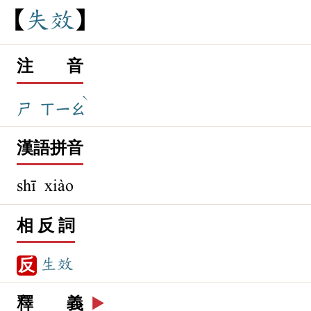
失
效
注 音
ˋ
ㄕ
ㄒㄧㄠ
漢語拼音
shī xiào
相 反 詞
生效
反
釋 義
▶️