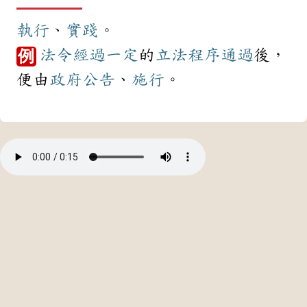
執行
、
實踐
。
法令
經過
一定
的
立法
程序
通過
後，
例
便由
政府
公告
、
施行
。