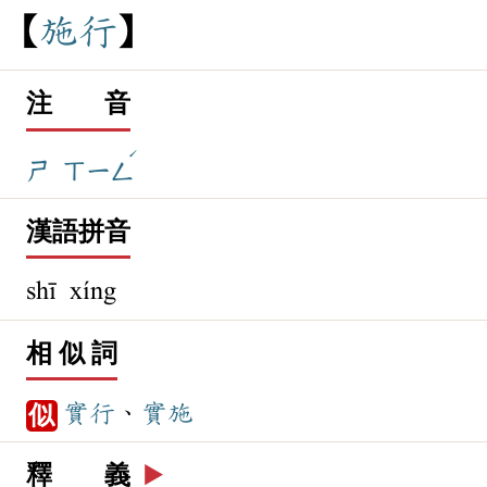
施
行
注 音
ˊ
ㄕ
ㄒㄧㄥ
漢語拼音
shī xíng
相 似 詞
實行
、
實施
似
釋 義
▶️