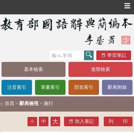
☰
學習筆記
基本檢索
進階檢索
注音索引
筆畫索引
部首索引
辭典附錄
首頁
>
辭典檢視
> 施行
:::
大
中
加入筆記
列 印
小