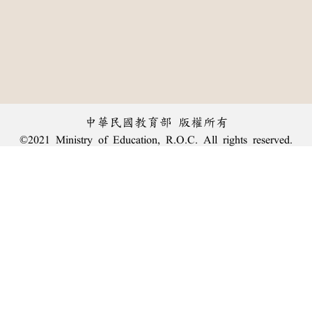
中華民國教育部 版權所有
©2021 Ministry of Education, R.O.C. All rights reserved.
︿
:::
個資法及隱私聲明
|
辭典公眾授權網
|
意見交流
|
網網相連
三峽總院區地址：新北市三峽區三樹路2號、
臺北院區地址：臺北市大安區和平東路一段179號、
回頂端
臺中院區地址：臺中市豐原區師範街67號
電話總機：
(02)7740-7890
、
傳真：(02)7740-7064、