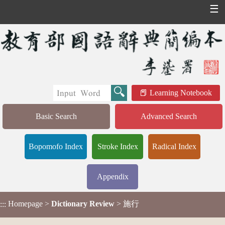
☰
Learning Notebook
Basic Search
Advanced Search
Bopomofo Index
Stroke Index
Radical Index
Appendix
Homepage
>
Dictionary Review
> 施行
:::