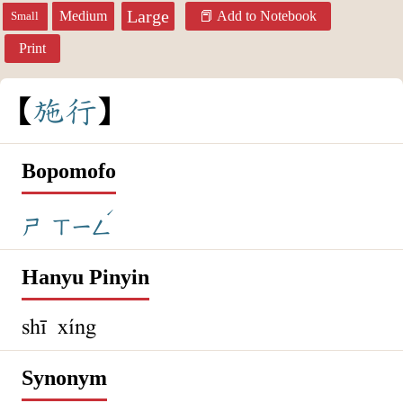
Large
Medium
Add to Notebook
Small
Print
施
行
Bopomofo
ˊ
ㄕ
ㄒㄧㄥ
Hanyu Pinyin
shī xíng
Synonym