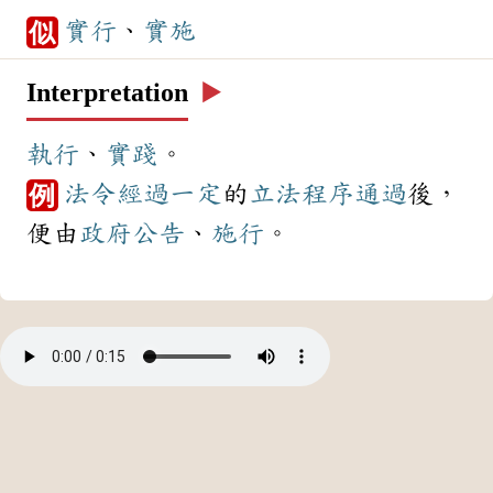
實行
、
實施
似
Interpretation
▶️
執行
、
實踐
。
法令
經過
一定
的
立法
程序
通過
後，
例
便由
政府
公告
、
施行
。