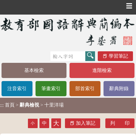
☰
學習筆記
基本檢索
進階檢索
注音索引
筆畫索引
部首索引
辭典附錄
首頁
>
辭典檢視
> 十里洋場
:::
大
中
加入筆記
列 印
小