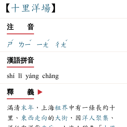
十
里
洋
場
注 音
ˊ
ˇ
ˊ
ˇ
ㄕ
ㄌㄧ
ㄧㄤ
ㄔㄤ
漢語拼音
shí lǐ yáng chǎng
釋 義
▶️
滿清
末年
，上海
租界
中有一條長約十
里、
東西
走向
的
大街
，因
洋人
聚集
、