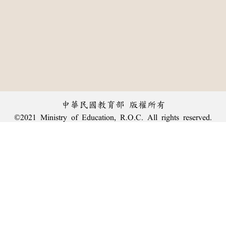
中華民國教育部 版權所有
©2021 Ministry of Education, R.O.C. All rights reserved.
︿
:::
個資法及隱私聲明
|
辭典公眾授權網
|
意見交流
|
網網相連
三峽總院區地址：新北市三峽區三樹路2號、
臺北院區地址：臺北市大安區和平東路一段179號、
回頂端
臺中院區地址：臺中市豐原區師範街67號