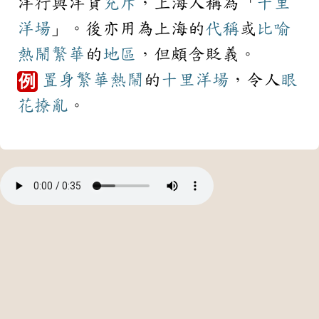
洋行與洋貨
充斥
，上海人稱為「
十里
洋場
」。後亦用為上海的
代稱
或
比喻
熱鬧
繁華
的
地區
，但頗含貶義。
置身
繁華
熱鬧
的
十里洋場
，令人
眼
例
花撩亂
。