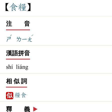
食
糧
注 音
ˊ
ˊ
ㄕ
ㄌㄧㄤ
漢語拼音
shí liáng
相 似 詞
糧食
似
釋 義
▶️