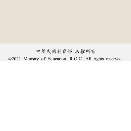
中華民國教育部 版權所有
©2021 Ministry of Education, R.O.C. All rights reserved.
︿
:::
個資法及隱私聲明
|
辭典公眾授權網
|
意見交流
|
網網相連
三峽總院區地址：新北市三峽區三樹路2號、
臺北院區地址：臺北市大安區和平東路一段179號、
回頂端
臺中院區地址：臺中市豐原區師範街67號
電話總機：
(02)7740-7890
、
傳真：(02)7740-7064、