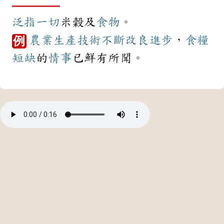
泛指
一切
米穀及
食物
。
農業
生產
技術
不斷
改良
進步
，
食糧
例
短缺
的
情事
已鮮有所聞。