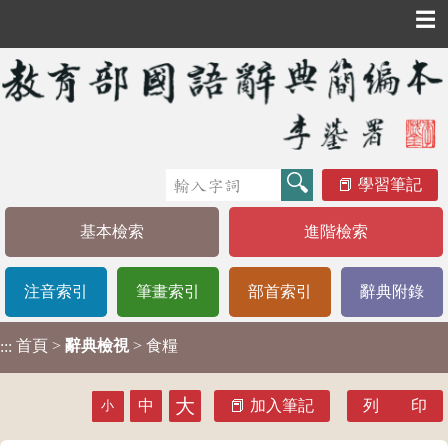
☰
學習筆記
基本檢索
進階檢索
注音索引
筆畫索引
部首索引
辭典附錄
首頁
>
辭典檢視
> 食糧
:::
大
中
加入筆記
列 印
小