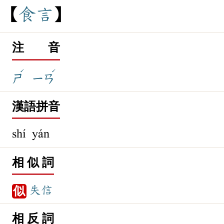
食
言
注 音
ˊ
ˊ
ㄕ
ㄧㄢ
漢語拼音
shí yán
相 似 詞
失信
似
相 反 詞