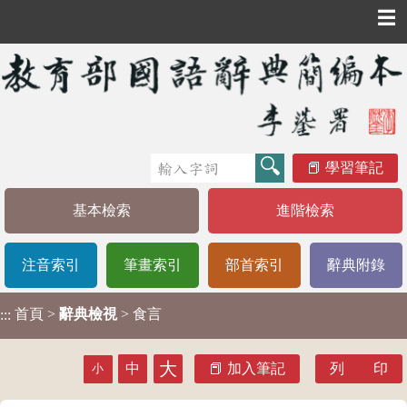
☰
學習筆記
基本檢索
進階檢索
注音索引
筆畫索引
部首索引
辭典附錄
首頁
>
辭典檢視
> 食言
:::
大
中
加入筆記
列 印
小