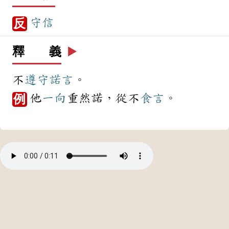
守信
反
釋 義
▶️
不
遵守
諾言
。
他
一向
重然諾，從不
食言
。
例