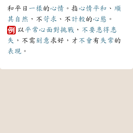
和平日
一樣
的
心情
。指
心情
平和
、
順
其自然
，不
苛求
、不
計較
的
心態
。
以
平常心
面對
挑戰
，
不要
患得患
例
失
，不需
刻意
求好，才
不會
有
失常
的
表現
。