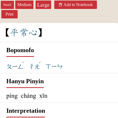
Large
Medium
Add to Notebook
Small
Print
平
常
心
Bopomofo
ˊ
ˊ
ㄆㄧㄥ
ㄔㄤ
ㄒㄧㄣ
Hanyu Pinyin
píng cháng xīn
Interpretation