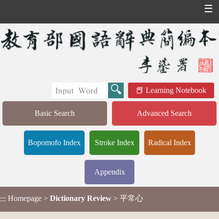
☰
Learning Notebook
Basic Search
Advanced Search
Bopomofo Index
Stroke Index
Radical Index
Appendix
Homepage
>
Dictionary Review
> 平常心
:::