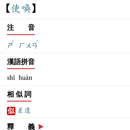
使
喚
注 音
ˇ
ˋ
ㄕ
ㄏㄨㄢ
漢語拼音
shǐ huàn
相 似 詞
差遣
似
釋 義
▶️