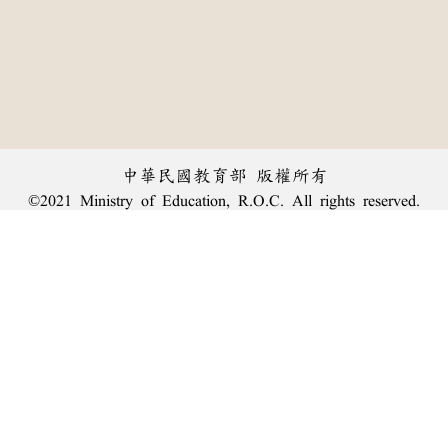
中華民國教育部 版權所有
©2021 Ministry of Education, R.O.C. All rights reserved.
︿
:::
個資法及隱私聲明
|
辭典公眾授權網
|
意見交流
|
網網相連
三峽總院區地址：新北市三峽區三樹路2號、
臺北院區地址：臺北市大安區和平東路一段179號、
回頂端
臺中院區地址：臺中市豐原區師範街67號
電話總機：
(02)7740-7890
、
傳真：(02)7740-7064、