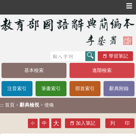
☰
學習筆記
基本檢索
進階檢索
注音索引
筆畫索引
部首索引
辭典附錄
首頁
>
辭典檢視
> 使喚
:::
大
中
加入筆記
列 印
小