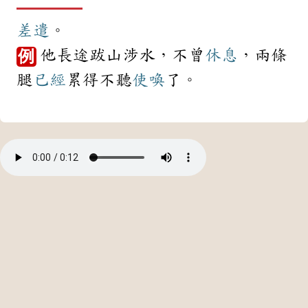
差遣
。
他長途跋山涉水，不曾
休息
，兩條
例
腿
已經
累得不聽
使喚
了。