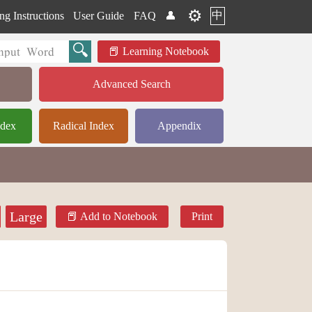
⚙️
中
ng Instructions
User Guide
FAQ
👤
Learning Notebook
Advanced Search
ndex
Radical Index
Appendix
Large
Add to Notebook
Print