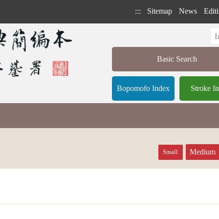
:::
Sitemap
News
Editi
Basic Search
Bopomofo Index
Stroke I
Medium
Small