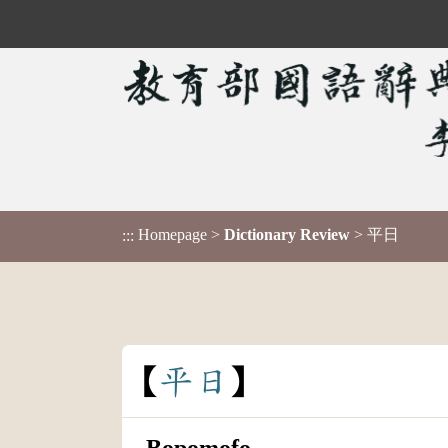
Homepage
>
Dictionary Review
> 平日
:::
平
日
Bopomofo