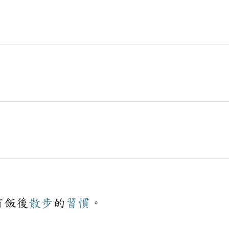
有飯後
散步
的
習慣
。