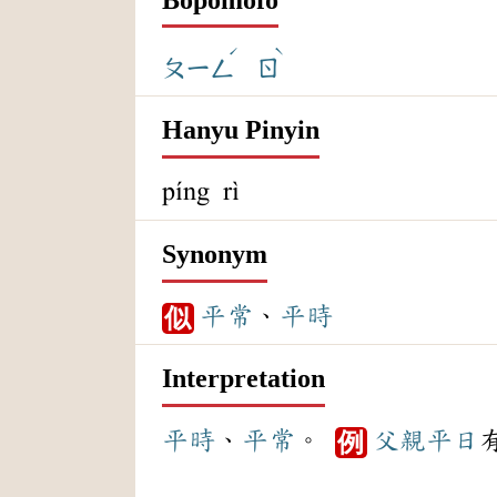
ˊ
ˋ
ㄆㄧㄥ
ㄖ
Hanyu Pinyin
píng rì
Synonym
平常
、
平時
似
Interpretation
平時
、
平常
。
父親
平日
例