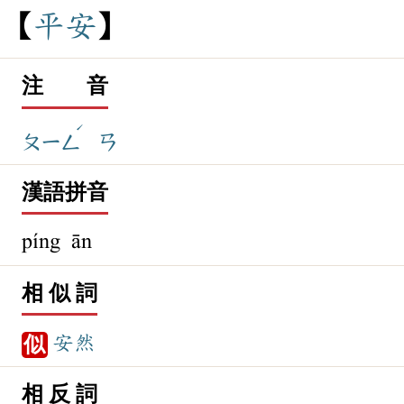
平
安
注 音
ˊ
ㄆㄧㄥ
ㄢ
漢語拼音
píng ān
相 似 詞
安然
似
相 反 詞