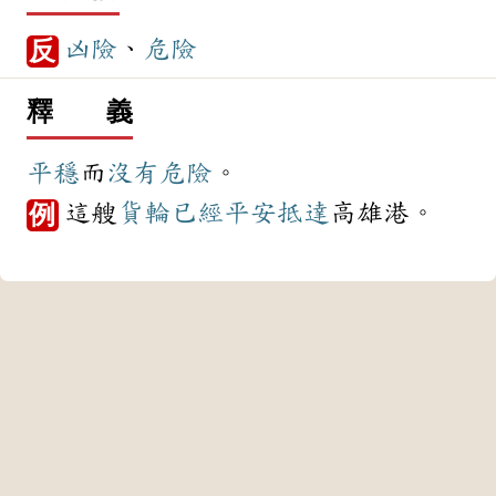
凶險
、
危險
反
釋 義
平穩
而
沒有
危險
。
這艘
貨輪
已經
平安
抵達
高雄港。
例