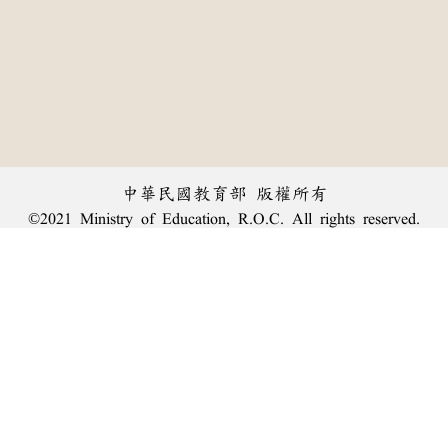
中華民國教育部 版權所有
©2021 Ministry of Education, R.O.C. All rights reserved.
︿
:::
個資法及隱私聲明
|
辭典公眾授權網
|
意見交流
|
網網相連
三峽總院區地址：新北市三峽區三樹路2號、
臺北院區地址：臺北市大安區和平東路一段179號、
回頂端
臺中院區地址：臺中市豐原區師範街67號
電話總機：
(02)7740-7890
、
傳真：(02)7740-7064、