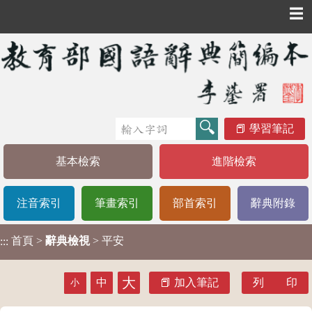
☰
學習筆記
基本檢索
進階檢索
注音索引
筆畫索引
部首索引
辭典附錄
首頁
>
辭典檢視
> 平安
:::
大
中
加入筆記
列 印
小