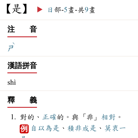
是
▶️
日
部-
5
畫-共
9
畫
注 音
ˋ
ㄕ
漢語拼音
shì
釋 義
對的、
正確
的。與「非」
相對
。
自以為是
、
積非成是
、
莫衷一
例