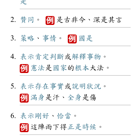
是
贊同
。
是古非今、深是其言
例
策略
、
事情
。
國是
例
表示
肯定
判斷
或
解釋
事物
。
憲法
是
國家
的
根本
大法。
例
表示
存在
事實
或
說明
狀況
。
滿身
是汗、
全身
是傷
例
表示
剛好
、
恰當
。
這陣雨下得
正是
時候
。
例