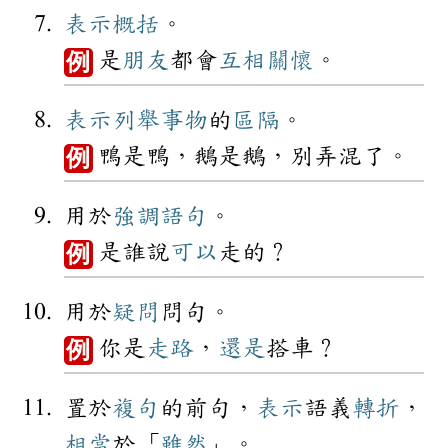
表示
概括
。
是
朋友
都會
互相
關懷
。
例
表示
列舉
事物
的
區隔
。
鴨是鴨，鵝是鵝，別弄混了。
例
用於
強調
語句
。
是誰說
可以
走的？
例
用於
疑問
問句。
你是
走路
，
還是
搭車？
例
置於
複句
的前句，
表示
語義
轉折
，
相當
於「
雖然
」。