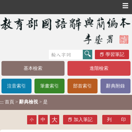
☰
學習筆記
基本檢索
進階檢索
注音索引
筆畫索引
部首索引
辭典附錄
首頁
>
辭典檢視
> 是
:::
大
中
加入筆記
列 印
小