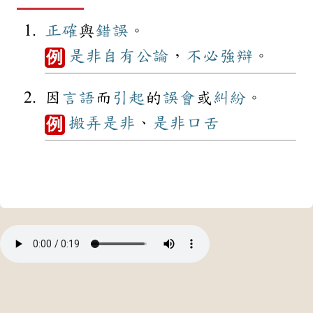
正確
與
錯誤
。
是非
自有
公論
，
不必
強辯
。
例
因
言語
而
引起
的
誤會
或
糾紛
。
搬弄是非
、
是非
口舌
例