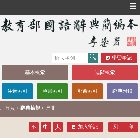
☰
學習筆記
基本檢索
進階檢索
注音索引
筆畫索引
部首索引
辭典附錄
首頁
>
辭典檢視
> 是非
:::
大
中
加入筆記
列 印
小