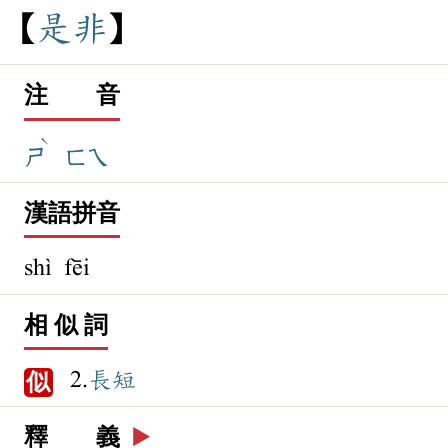
是
非
注 音
ˋ
ㄕ
ㄈㄟ
漢語拼音
shì fēi
相 似 詞
2.
長短
似
釋 義
▶️