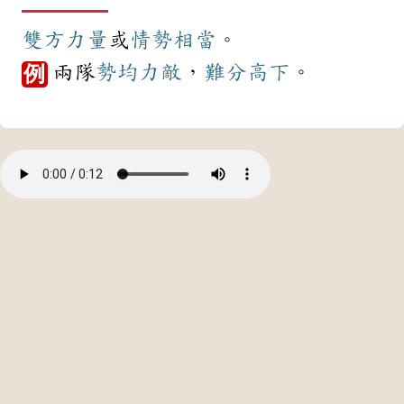
雙方
力量
或
情勢
相當
。
兩隊
勢均力敵
，
難分高下
。
例