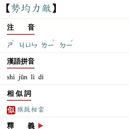
勢
均
力
敵
注 音
ˋ
ˋ
ˊ
ㄕ
ㄐㄩㄣ
ㄌㄧ
ㄉㄧ
漢語拼音
shì jūn lì dí
相 似 詞
旗鼓相當
似
釋 義
▶️