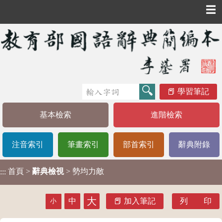
☰
學習筆記
基本檢索
進階檢索
注音索引
筆畫索引
部首索引
辭典附錄
首頁
>
辭典檢視
> 勢均力敵
:::
大
中
加入筆記
列 印
小