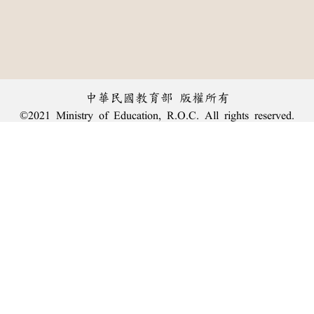
中華民國教育部 版權所有
©2021 Ministry of Education, R.O.C. All rights reserved.
︿
:::
個資法及隱私聲明
|
辭典公眾授權網
|
意見交流
|
網網相連
三峽總院區地址：新北市三峽區三樹路2號、
臺北院區地址：臺北市大安區和平東路一段179號、
回頂端
臺中院區地址：臺中市豐原區師範街67號
電話總機：
(02)7740-7890
、
傳真：(02)7740-7064、
TANet VoIP：9009-7890
線上人數: 1977