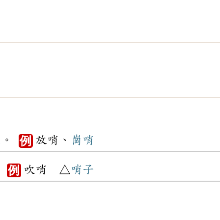
位
。
放哨、
崗哨
例
。
吹哨 △
哨子
例