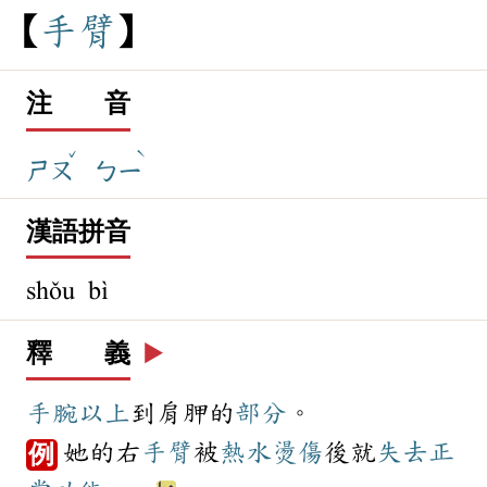
手
臂
注 音
ˇ
ˋ
ㄕㄡ
ㄅㄧ
漢語拼音
shǒu bì
釋 義
▶️
手腕
以上
到肩胛的
部分
。
她的右
手臂
被
熱水
燙傷
後就
失去
正
例