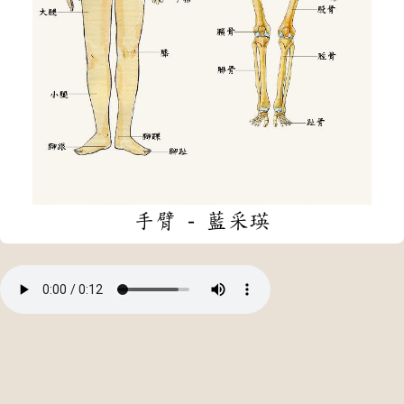
手臂 - 藍采瑛