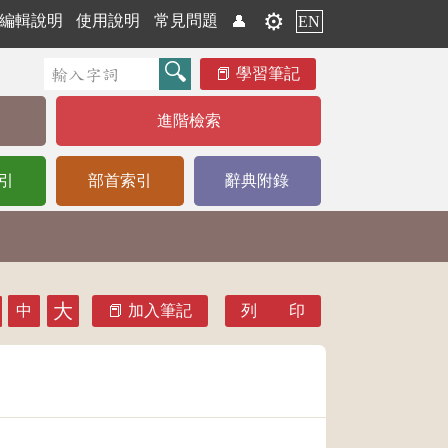
⚙️
編輯說明
使用說明
常見問題
👤
EN
學習筆記
進階檢索
引
部首索引
辭典附錄
大
中
加入筆記
列 印