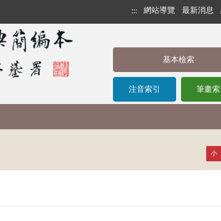
網站導覽
最新消息
:::
基本檢索
注音索引
筆畫索
小