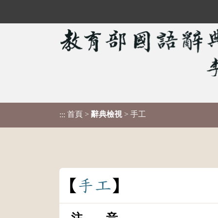
首頁
>
辭典檢視
> 手工
:::
手
工
注 音