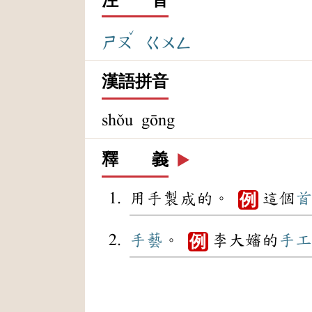
ˇ
ㄕㄡ
ㄍㄨㄥ
漢語拼音
shǒu gōng
釋 義
▶️
用手製成的。
這個
首
例
手藝
。
李大嬸的
手工
例