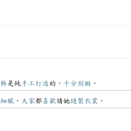
飾
是純
手工
打造
的，
十分
別緻
。
細膩
，
大家
都
喜歡
請她
縫製
衣裳
。