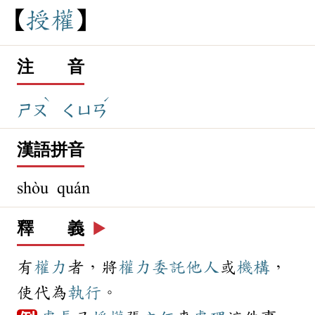
授
權
注 音
ˋ
ˊ
ㄕㄡ
ㄑㄩㄢ
漢語拼音
shòu quán
釋 義
▶️
有
權力
者，將
權力
委託
他人
或
機構
，
使代為
執行
。