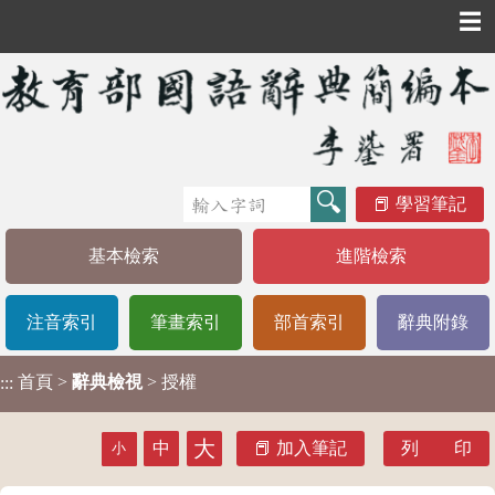
☰
學習筆記
基本檢索
進階檢索
注音索引
筆畫索引
部首索引
辭典附錄
首頁
>
辭典檢視
> 授權
:::
大
中
加入筆記
列 印
小