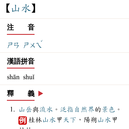
山
水
注 音
ˇ
ㄕㄢ
ㄕㄨㄟ
漢語拼音
shān shuǐ
釋 義
▶️
山岳
與
流水
。
泛指
自然界
的
景色
。
桂林
山水
甲
天下
，陽朔
山水
甲
例