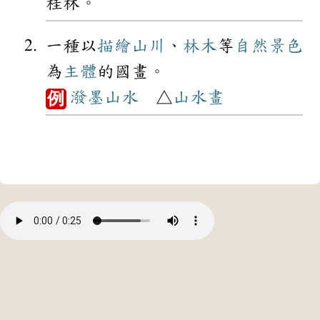
桂林。
一種以
描繪
山川
、
林木
等
自然
景色
為
主體
的國畫。
潑墨
山水
△
山水畫
例