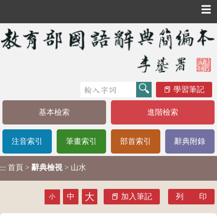
☰
學習筆記
基本檢索
進階檢索
注音索引
筆畫索引
部首索引
辭典附錄
首頁
>
辭典檢視
> 山水
:::
大
中
加入筆記
列 印
小