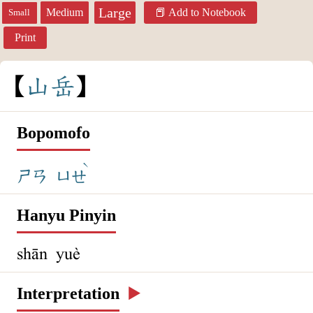
Large
Medium
Add to Notebook
Small
Print
山
岳
Bopomofo
ˋ
ㄕㄢ
ㄩㄝ
Hanyu Pinyin
shān yuè
Interpretation
▶️