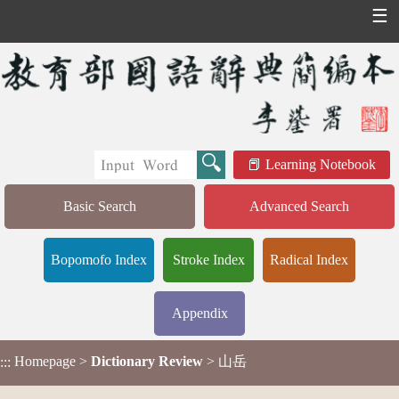
☰
Learning Notebook
Basic Search
Advanced Search
Bopomofo Index
Stroke Index
Radical Index
Appendix
Homepage
>
Dictionary Review
> 山岳
:::