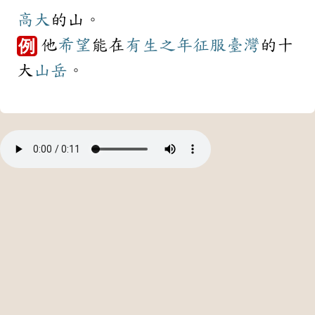
高大
的山。
他
希望
能在
有生之年
征服
臺灣
的十
例
大
山岳
。