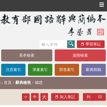
☰
學習筆記
基本檢索
進階檢索
注音索引
筆畫索引
部首索引
辭典附錄
首頁
>
辭典檢視
> 煽惑
:::
大
中
加入筆記
列 印
小