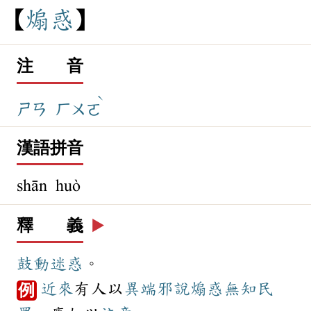
煽
惑
注 音
ˋ
ㄕㄢ
ㄏㄨㄛ
漢語拼音
shān huò
釋 義
▶️
鼓動
迷惑
。
近來
有人以
異端
邪說
煽惑
無知
民
例