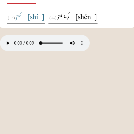
ˊ
ˊ
[shí ]
[shén ]
ㄕ
ㄕㄣ