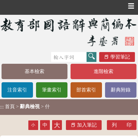
☰
學習筆記
基本檢索
進階檢索
注音索引
筆畫索引
部首索引
辭典附錄
首頁
>
辭典檢視
> 什
:::
大
中
加入筆記
列 印
小