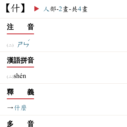
什
▶️
人
部-
2
畫-共
4
畫
注 音
ˊ
ㄕㄣ
漢語拼音
shén
釋 義
→
什麼
多 音