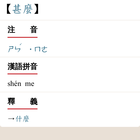
甚
麼
注 音
ˊ
ㄕㄣ
˙ㄇㄜ
漢語拼音
shén me
釋 義
→
什麼