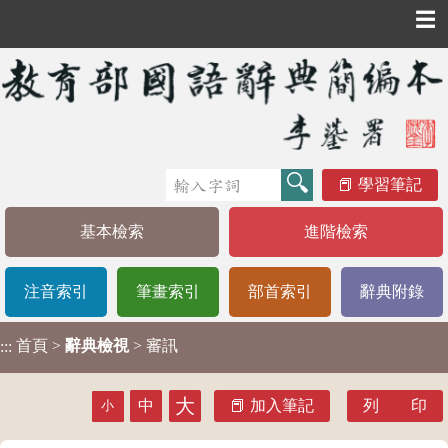
☰
學習筆記
基本檢索
進階檢索
注音索引
筆畫索引
部首索引
辭典附錄
首頁
>
辭典檢視
> 審訊
:::
大
中
加入筆記
列 印
小