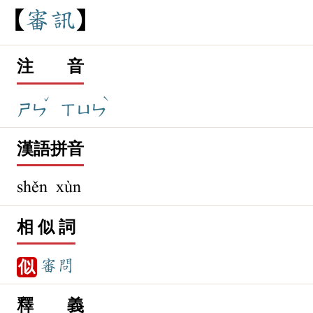
審
訊
注 音
ˇ
ˋ
ㄕㄣ
ㄒㄩㄣ
漢語拼音
shěn xùn
相 似 詞
審問
似
釋 義