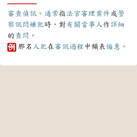
審查
偵訊
。
通常
指
法官
審理
案件
或
警
察
訊問
嫌犯
時，對
有關
當事人
作
詳細
的
查問
。
那名
人犯
在
審訊
過程
中頻表
悔意
。
例