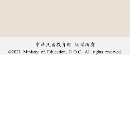
中華民國教育部 版權所有
©2021 Ministry of Education, R.O.C. All rights reserved.
︿
:::
個資法及隱私聲明
|
辭典公眾授權網
|
意見交流
|
網網相連
三峽總院區地址：新北市三峽區三樹路2號、
臺北院區地址：臺北市大安區和平東路一段179號、
回頂端
臺中院區地址：臺中市豐原區師範街67號
電話總機：
(02)7740-7890
、
傳真：(02)7740-7064、
TANet VoIP：9009-7890