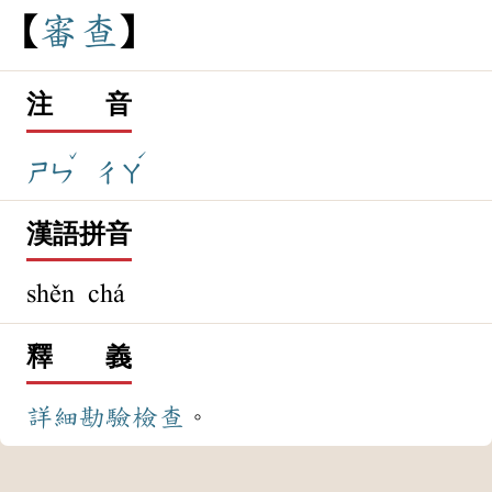
審
查
注 音
ˇ
ˊ
ㄕㄣ
ㄔㄚ
漢語拼音
shěn chá
釋 義
詳細
勘驗
檢查
。