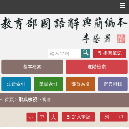
☰
學習筆記
基本檢索
進階檢索
注音索引
筆畫索引
部首索引
辭典附錄
首頁
>
辭典檢視
> 審查
:::
大
中
加入筆記
列 印
小