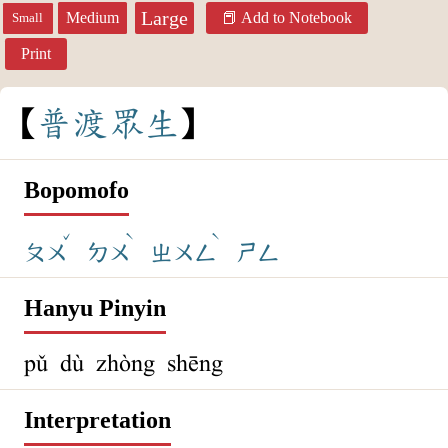
Large
Medium
Add to Notebook
Small
Print
普
渡
眾
生
Bopomofo
ˇ
ˋ
ˋ
ㄆㄨ
ㄉㄨ
ㄓㄨㄥ
ㄕㄥ
Hanyu Pinyin
pǔ dù zhòng shēng
Interpretation