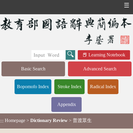
☰
Learning Notebook
Basic Search
Advanced Search
Bopomofo Index
Stroke Index
Radical Index
Appendix
Homepage
>
Dictionary Review
> 普渡眾生
:::