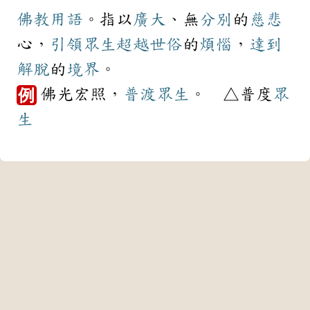
佛教
用語
。指以
廣大
、無
分別
的
慈悲
心，
引領
眾生
超越
世俗
的
煩惱
，
達到
解脫
的
境界
。
佛光宏照，
普渡眾生
。 △普度
眾
例
生