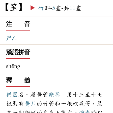
笙
▶️
竹
部-
5
畫-共
11
畫
注 音
ㄕㄥ
漢語拼音
shēng
釋 義
樂器
名。屬簧管
樂器
。用十三至十七
根裝有
簧片
的竹管和一根吹氣管，裝
在一個鍋形的底座上製成。
演奏
時以