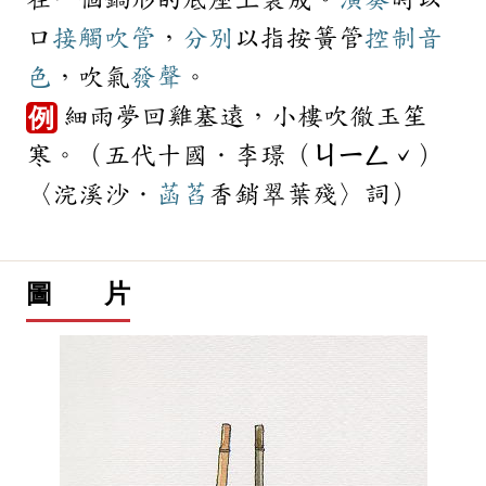
口
接觸
吹管
，
分別
以指按簧管
控制
音
色
，吹氣
發聲
。
細雨夢回雞塞遠，小樓吹徹玉笙
例
寒。（五代十國．李璟（ㄐㄧㄥˇ）
〈浣溪沙．
菡萏
香銷翠葉殘〉詞）
圖 片