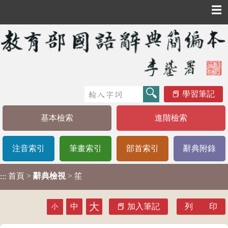
☰
學習筆記
基本檢索
進階檢索
注音索引
筆畫索引
部首索引
辭典附錄
首頁
>
辭典檢視
> 笙
:::
大
中
加入筆記
列 印
小