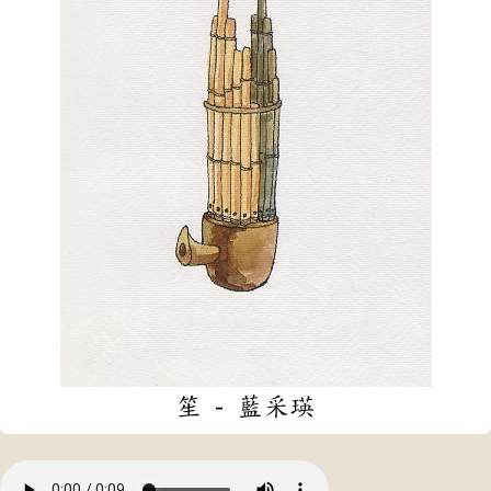
笙 - 藍采瑛