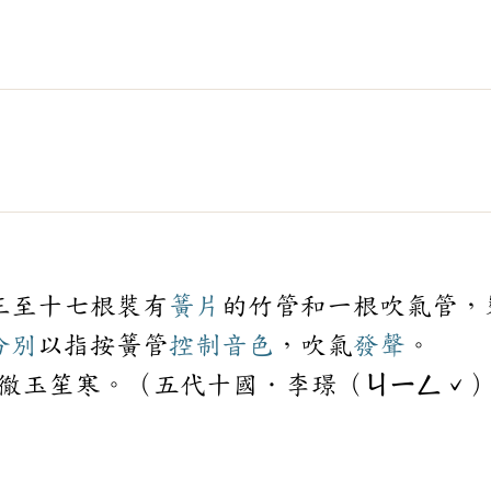
三至十七根裝有
簧片
的竹管和一根吹氣管，
分別
以指按簧管
控制
音色
，吹氣
發聲
。
徹玉笙寒。（五代十國．李璟（ㄐㄧㄥˇ