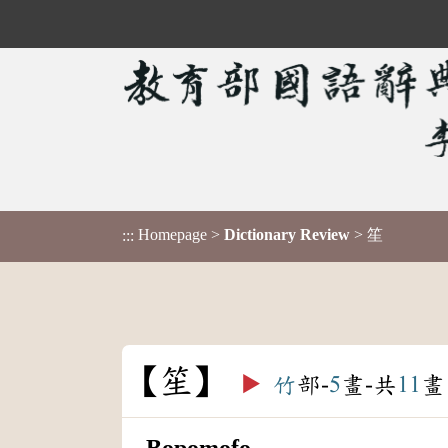
Homepage
>
Dictionary Review
> 笙
:::
笙
▶️
竹
部-
5
畫-共
11
畫
Bopomofo