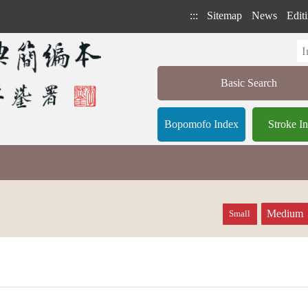
:::
Sitemap
News
Editi
Basic Search
Bopomofo Index
Stroke I
Medium
Small