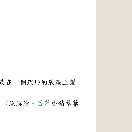
裝在一個鍋形的底座上製
）〈浣溪沙．
菡萏
香銷翠葉