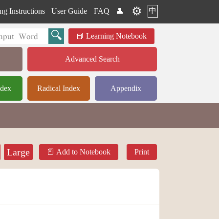
⚙️
中
ng Instructions
User Guide
FAQ
👤
Learning Notebook
Advanced Search
ndex
Radical Index
Appendix
Large
Add to Notebook
Print