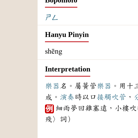
ㄕㄥ
Hanyu Pinyin
shēng
Interpretation
樂器
名。屬簧管
樂器
。用十
成。
演奏
時以口
接觸
吹管
，
細雨夢回雞塞遠，小樓吹
例
殘〉詞）