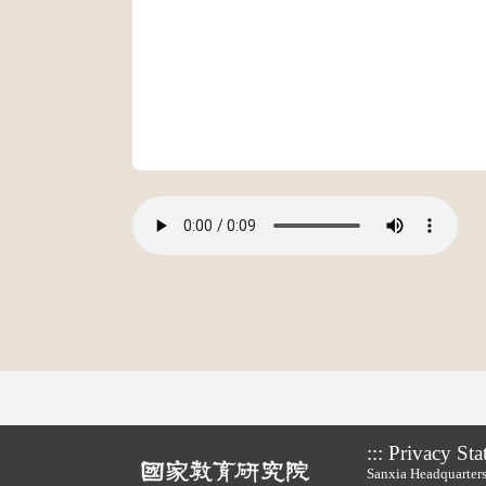
:::
Privacy Sta
Sanxia Headquarters