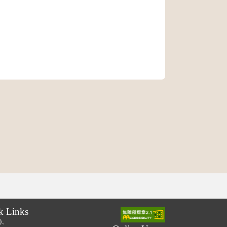
k Links
.)、