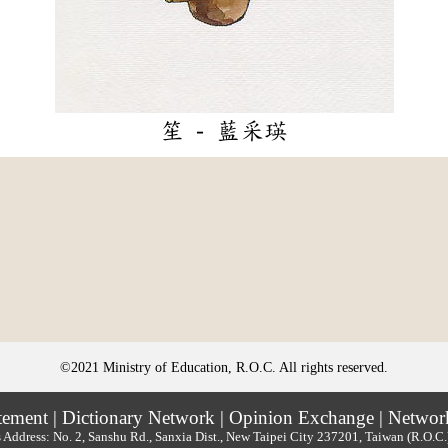
笙 - 藍采瑛
©2021 Ministry of Education, R.O.C. All rights reserved.
tement
|
Dictionary Network
|
Opinion Exchange
|
Networ
 Address: No. 2, Sanshu Rd., Sanxia Dist., New Taipei City 237201, Taiwan (R.O.C