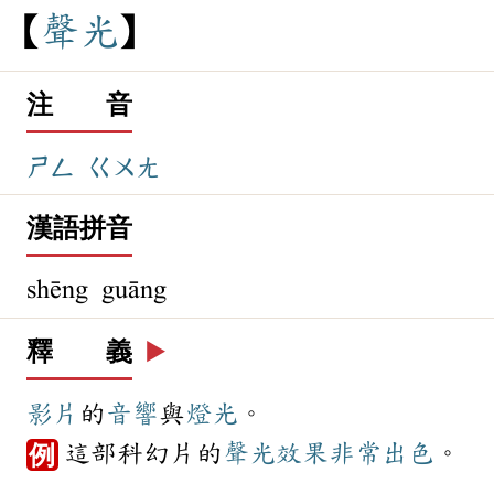
聲
光
注 音
ㄕㄥ
ㄍㄨㄤ
漢語拼音
shēng guāng
釋 義
▶️
影片
的
音響
與
燈光
。
這部科幻片的
聲光
效果
非常
出色
。
例