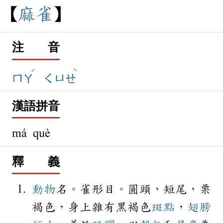
麻
雀
注 音
ˊ
ˋ
ㄇㄚ
ㄑㄩㄝ
漢語拼音
má què
釋 義
動物
名。雀形目。圓頭，短尾，栗
褐色，身上雜有黑褐色
斑點
，
翅膀