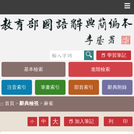
☰
學習筆記
基本檢索
進階檢索
注音索引
筆畫索引
部首索引
辭典附錄
首頁
>
辭典檢視
> 麻雀
:::
大
中
加入筆記
列 印
小