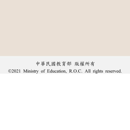
中華民國教育部 版權所有
©2021 Ministry of Education, R.O.C. All rights reserved.
︿
:::
個資法及隱私聲明
|
辭典公眾授權網
|
意見交流
|
網網相連
三峽總院區地址：新北市三峽區三樹路2號、
臺北院區地址：臺北市大安區和平東路一段179號、
回頂端