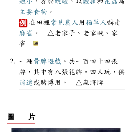
短小
，善於
跳躍
，以
穀粒
和
昆蟲
為
主要
食物
。
在田裡
常見
農人
用
稻草人
嚇走
例
麻雀
。 △老家子、老家賊、家
雀
一種
骨牌
遊戲
。共一百四十四張
牌，其中有八張花牌。四人玩，供
消遣
或賭博用。 △麻將牌
圖 片