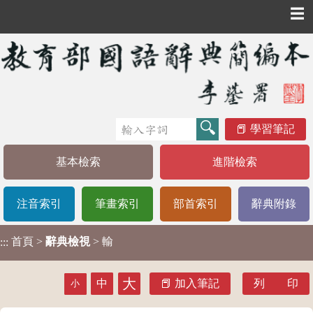
☰
學習筆記
基本檢索
進階檢索
注音索引
筆畫索引
部首索引
辭典附錄
首頁
>
辭典檢視
> 輸
:::
大
中
加入筆記
列 印
小