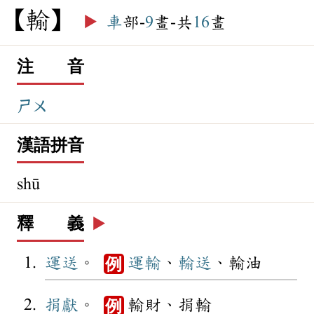
輸
▶️
車
部-
9
畫-共
16
畫
注 音
ㄕㄨ
漢語拼音
shū
釋 義
▶️
運送
。
運輸
、
輸送
、輸油
例
捐獻
。
輸財、捐輸
例