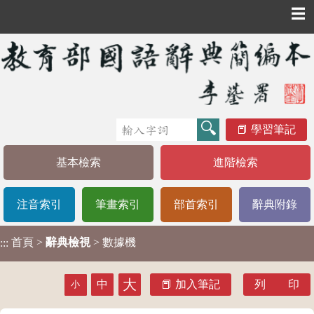
☰
學習筆記
基本檢索
進階檢索
注音索引
筆畫索引
部首索引
辭典附錄
首頁
>
辭典檢視
> 數據機
:::
大
中
加入筆記
列 印
小