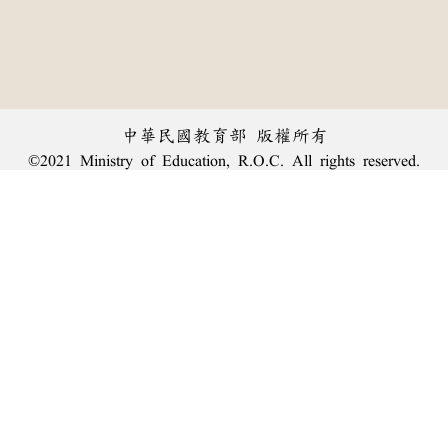
中華民國教育部 版權所有
©2021 Ministry of Education, R.O.C. All rights reserved.
︿
:::
個資法及隱私聲明
|
辭典公眾授權網
|
意見交流
|
網網相連
三峽總院區地址：新北市三峽區三樹路2號、
臺北院區地址：臺北市大安區和平東路一段179號、
回頂端
臺中院區地址：臺中市豐原區師範街67號
電話總機：
(02)7740-7890
、
傳真：(02)7740-7064、
TANet VoIP：9009-7890
線上人數: 999