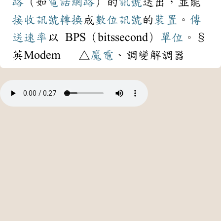
路
（如
電話
網路
）的
訊號
送出，並能
接收
訊號
轉換
成
數位
訊號
的
裝置
。
傳
送
速率
以 BPS（bitssecond）
單位
。§
英Modem △
魔電
、調變解調器