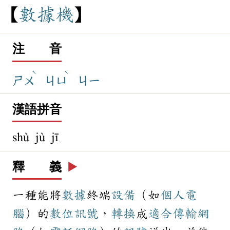
數
據
機
注 音
ˋ
ˋ
ㄕㄨ
ㄐㄩ
ㄐㄧ
漢語拼音
shù jù jī
釋 義
▶️
一種能將
數據
終端
設備
（如
個人電
腦
）的
數位
訊號
，
轉換
成
適合
傳輸
網