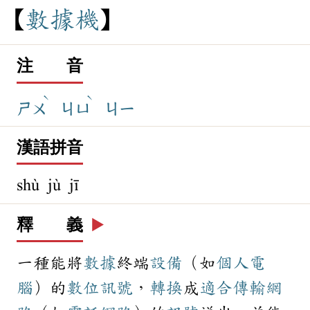
數
據
機
注 音
ˋ
ˋ
ㄕㄨ
ㄐㄩ
ㄐㄧ
漢語拼音
shù jù jī
釋 義
▶️
一種能將
數據
終端
設備
（如
個人電
腦
）的
數位
訊號
，
轉換
成
適合
傳輸
網