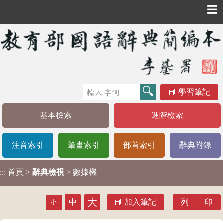
☰
學習筆記
基本檢索
進階檢索
注音索引
筆畫索引
部首索引
辭典附錄
首頁
>
辭典檢視
> 數據機
:::
大
中
加入筆記
列 印
小