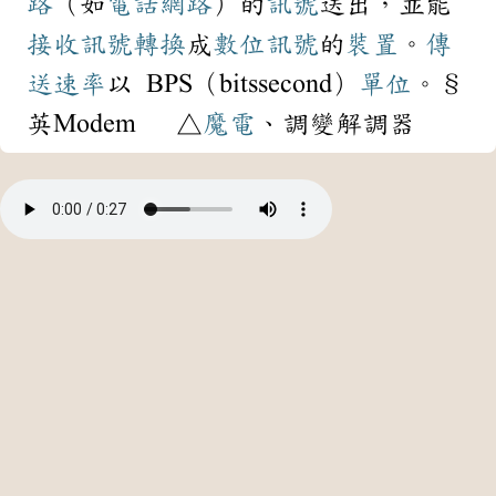
路
（如
電話
網路
）的
訊號
送出，並能
接收
訊號
轉換
成
數位
訊號
的
裝置
。
傳
送
速率
以 BPS（bitssecond）
單位
。§
英Modem △
魔電
、調變解調器