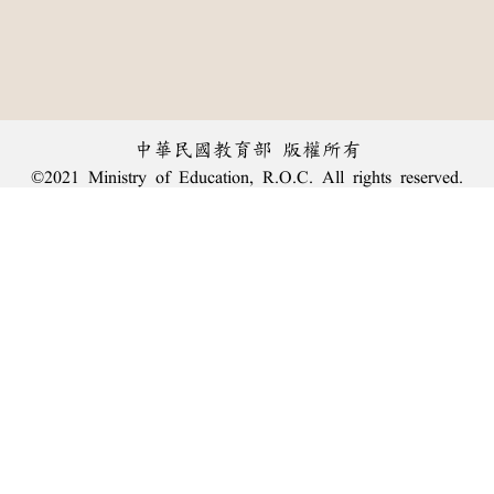
中華民國教育部 版權所有
©2021 Ministry of Education, R.O.C. All rights reserved.
︿
:::
個資法及隱私聲明
|
辭典公眾授權網
|
意見交流
|
網網相連
三峽總院區地址：新北市三峽區三樹路2號、
臺北院區地址：臺北市大安區和平東路一段179號、
回頂端
臺中院區地址：臺中市豐原區師範街67號
電話總機：
(02)7740-7890
、
傳真：(02)7740-7064、
TANet VoIP：9009-7890
線上人數: 1477