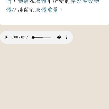
們
，
物體
在
液體
中所受的
浮力
等於
物
體
所排開的
液體
重量
。