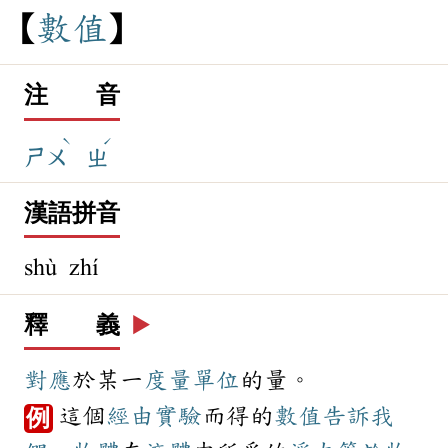
數
值
注 音
ˋ
ˊ
ㄕㄨ
ㄓ
漢語拼音
shù zhí
釋 義
▶️
對應
於某一
度量
單位
的量。
這個
經由
實驗
而得的
數值
告訴
我
例