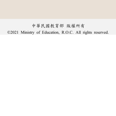
中華民國教育部 版權所有
©2021 Ministry of Education, R.O.C. All rights reserved.
︿
:::
個資法及隱私聲明
|
辭典公眾授權網
|
意見交流
|
網網相連
三峽總院區地址：新北市三峽區三樹路2號、
臺北院區地址：臺北市大安區和平東路一段179號、
回頂端
臺中院區地址：臺中市豐原區師範街67號
電話總機：
(02)7740-7890
、
傳真：(02)7740-7064、
TANet VoIP：9009-7890
線上人數: 850
累積總人次: 239,866,403