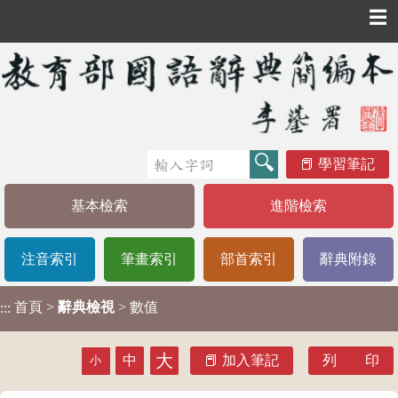
☰
學習筆記
基本檢索
進階檢索
注音索引
筆畫索引
部首索引
辭典附錄
首頁
>
辭典檢視
> 數值
:::
大
中
加入筆記
列 印
小