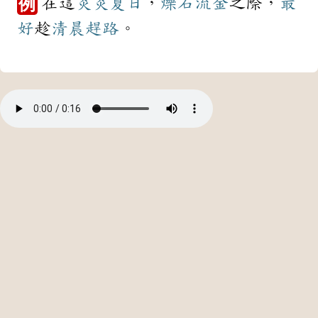
在這
炎炎夏日
，
爍石流金
之際，
最
例
好
趁
清晨
趕路
。