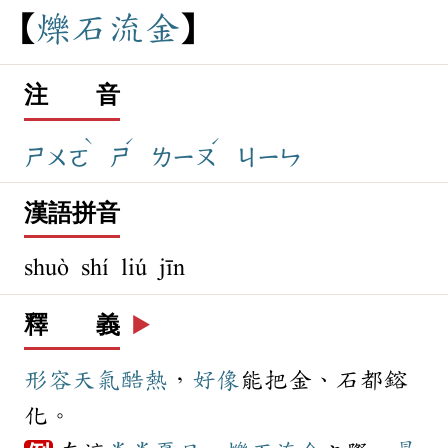
爍
石
流
金
注 音
ˋ
ˊ
ˊ
ㄕㄨㄛ
ㄕ
ㄌㄧㄡ
ㄐㄧㄣ
漢語拼音
shuò shí liú jīn
釋 義
▶️
形容
天氣
酷熱
，
好像
能把金、石都鎔
化。