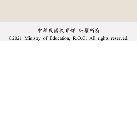
中華民國教育部 版權所有
©2021 Ministry of Education, R.O.C. All rights reserved.
︿
:::
個資法及隱私聲明
|
辭典公眾授權網
|
意見交流
|
網網相連
三峽總院區地址：新北市三峽區三樹路2號、
臺北院區地址：臺北市大安區和平東路一段179號、
回頂端
臺中院區地址：臺中市豐原區師範街67號
電話總機：
(02)7740-7890
、
傳真：(02)7740-7064、
TANet VoIP：9009-7890
線上人數: 1667
累積總人次: 240,223,554