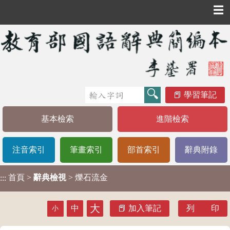
☰
學習筆記
基本檢索
進階檢索
注音索引
筆畫索引
部首索引
辭典附錄
首頁
>
辭典檢視
> 爍石流金
:::
大
中
加入筆記
列 印
小