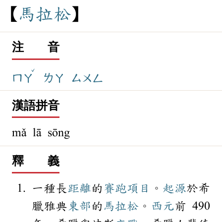
馬
拉
松
注 音
ˇ
ㄇㄚ
ㄌㄚ
ㄙㄨㄥ
漢語拼音
mǎ lā sōng
釋 義
一種長
距離
的
賽跑
項目
。
起源
於希
臘雅典
東部
的
馬拉松
。
西元
前 490