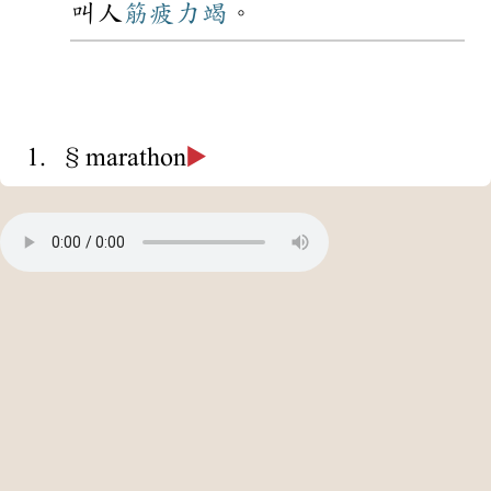
叫人
筋疲力竭
。
1. §marathon
▶️