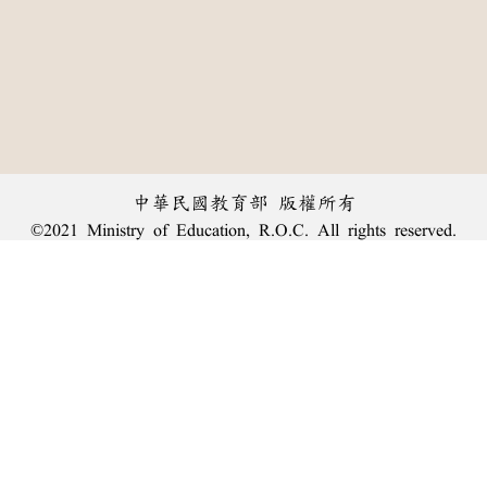
中華民國教育部 版權所有
©2021 Ministry of Education, R.O.C. All rights reserved.
︿
:::
個資法及隱私聲明
|
辭典公眾授權網
|
意見交流
|
網網相連
三峽總院區地址：新北市三峽區三樹路2號、
臺北院區地址：臺北市大安區和平東路一段179號、
回頂端
臺中院區地址：臺中市豐原區師範街67號
電話總機：
(02)7740-7890
、
傳真：(02)7740-7064、