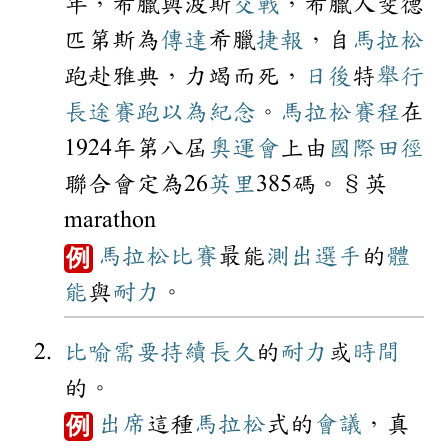
年，希臘與波斯
交戰
，希臘人斐德
匹第斯為
傳達
希臘
捷報
，自
馬拉松
跑赴雅典，力竭而死，
日後
特
舉行
長途
賽跑
以為
紀念
。
馬拉松
賽程
在
1924年第八屆
奧運會
上由
國際
田徑
聯合會定為26
英里
385碼。§英
marathon
馬拉松
比賽
最能
測出
選手
的
體
例
能
與
耐力
。
比喻
需要
持續
長久
的
耐力
或
時間
的。
出席
這種
馬拉松
式的
會議
，真
例