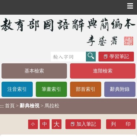
☰
學習筆記
基本檢索
進階檢索
注音索引
筆畫索引
部首索引
辭典附錄
首頁
>
辭典檢視
> 馬拉松
:::
大
中
加入筆記
列 印
小