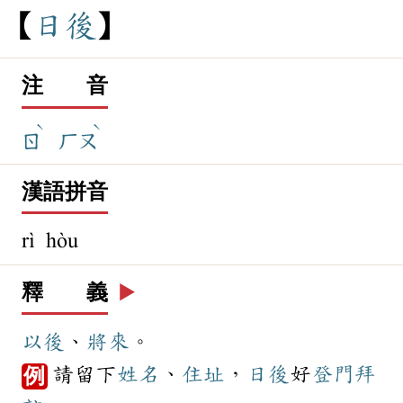
日
後
注 音
ˋ
ˋ
ㄖ
ㄏㄡ
漢語拼音
rì hòu
釋 義
▶️
以後
、
將來
。
請留下
姓名
、
住址
，
日後
好
登門拜
例