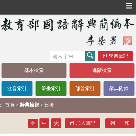
☰
學習筆記
基本檢索
進階檢索
注音索引
筆畫索引
部首索引
辭典附錄
首頁
>
辭典檢視
> 日後
:::
大
中
加入筆記
列 印
小