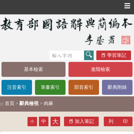
☰
學習筆記
基本檢索
進階檢索
注音索引
筆畫索引
部首索引
辭典附錄
首頁
>
辭典檢視
> 肉麻
:::
大
中
加入筆記
列 印
小