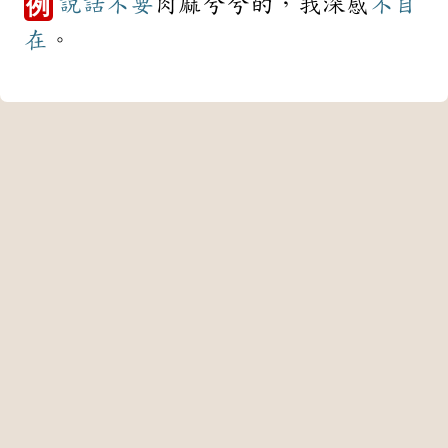
說話
不要
肉麻兮兮的，我深感
不自
例
在
。