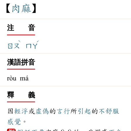
肉
麻
注 音
ˋ
ˊ
ㄖㄡ
ㄇㄚ
漢語拼音
ròu má
釋 義
因
輕浮
或
虛偽
的
言行
所
引起
的
不舒服
感覺
。