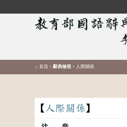
首頁
>
辭典檢視
> 人際關係
:::
人
際
關
係
注 音